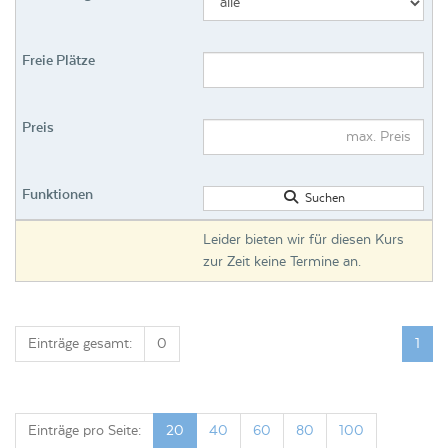
Suchen
Leider bieten wir für diesen Kurs
zur Zeit keine Termine an.
Einträge gesamt:
0
1
Einträge pro Seite:
20
40
60
80
100