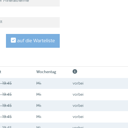
r Mineraltherme
tt
auf die Warteliste
t
Wochentag
- 19:45
Mi.
vorbei
- 19:45
Mi.
vorbei
- 19:45
Mi.
vorbei
- 19:45
Mi.
vorbei